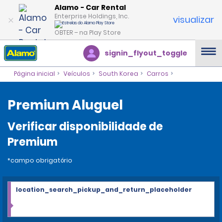
Alamo - Car Rental
Enterprise Holdings, Inc.
visualizar
OBTER – na Play Store
signin_flyout_toggle
Página inicial
Veículos
South Korea
Carros
Premium Aluguel
Verificar disponibilidade de
Premium
*campo obrigatório
location_search_pickup_and_return_placeholder