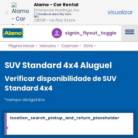
Alamo - Car Rental
Enterprise Holdings, Inc.
visualizar
OBTER – na Play Store
signin_flyout_toggle
Página inicial
Veículos
Cayman
SUVs
SUV Standard 4x4 Aluguel
Verificar disponibilidade de SUV
Standard 4x4
*campo obrigatório
location_search_pickup_and_return_placeholder