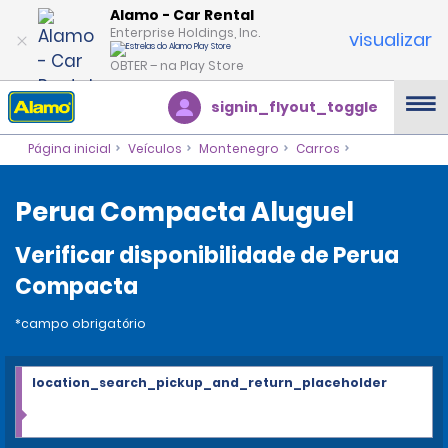
Alamo - Car Rental
Enterprise Holdings, Inc.
visualizar
OBTER – na Play Store
signin_flyout_toggle
Página inicial
Veículos
Montenegro
Carros
Perua Compacta Aluguel
Verificar disponibilidade de Perua
Compacta
*campo obrigatório
location_search_pickup_and_return_placeholder