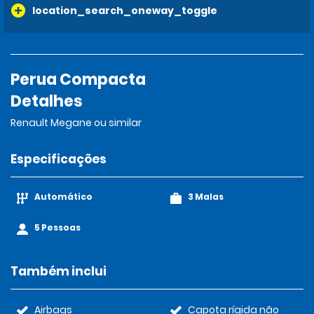
location_search_oneway_toggle
Perua Compacta
Detalhes
Renault Megane ou similar
Especificações
Automático
3 Malas
5 Pessoas
Também inclui
Airbags
Capota rígida não