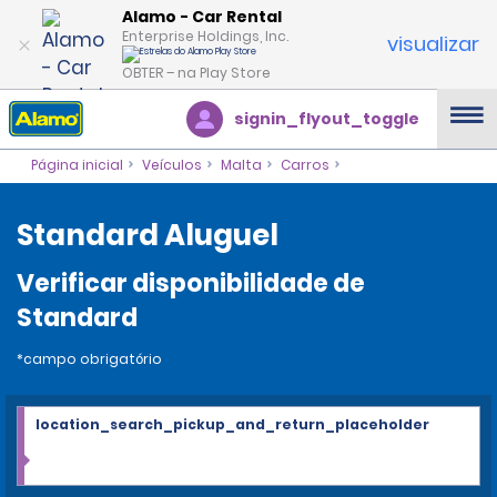
Alamo - Car Rental
Enterprise Holdings, Inc.
visualizar
OBTER – na Play Store
signin_flyout_toggle
Página inicial
Veículos
Malta
Carros
Standard Aluguel
Verificar disponibilidade de
Standard
*campo obrigatório
location_search_pickup_and_return_placeholder