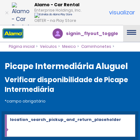
Alamo - Car Rental
Enterprise Holdings, Inc.
visualizar
OBTER – na Play Store
signin_flyout_toggle
Página inicial
Veículos
Mexico
Caminhonetes
Picape Intermediária Aluguel
Verificar disponibilidade de Picape
Intermediária
*campo obrigatório
location_search_pickup_and_return_placeholder