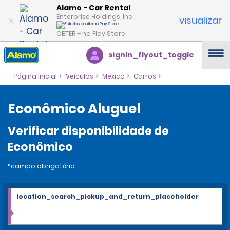
Alamo - Car Rental
Enterprise Holdings, Inc.
visualizar
OBTER – na Play Store
signin_flyout_toggle
Página inicial
Veículos
Mexico
Carros
Econômico Aluguel
Verificar disponibilidade de
Econômico
*campo obrigatório
location_search_pickup_and_return_placeholder