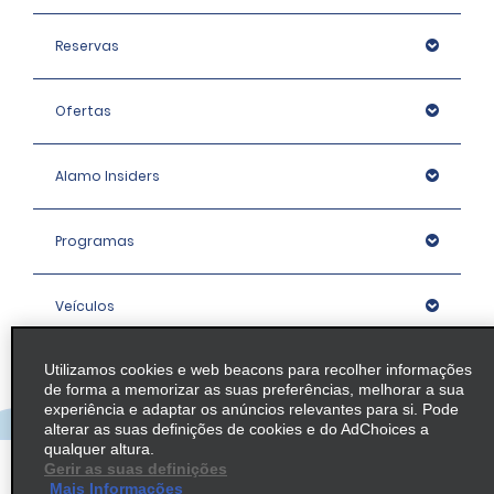
Reservas
Ofertas
Alamo Insiders
Programas
Veículos
Utilizamos cookies e web beacons para recolher informações
Agências
de forma a memorizar as suas preferências, melhorar a sua
experiência e adaptar os anúncios relevantes para si. Pode
alterar as suas definições de cookies e do AdChoices a
Empresa
qualquer altura.
Gerir as suas definições
Mais Informações