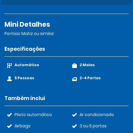
Mini Detalhes
Pontiac Matiz ou similar
Especificações
Automático
2 Malas
5 Pessoas
2-4 Portas
Também inclui
Piloto automático
Ar condicionado
Airbags
3 ou 5 portas