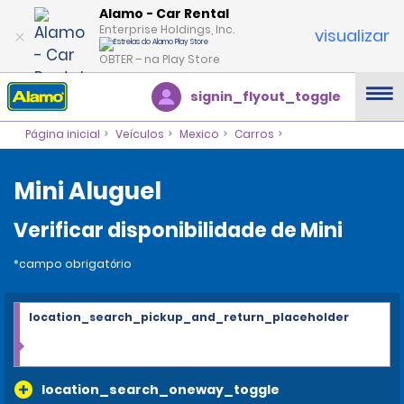
Alamo - Car Rental
Enterprise Holdings, Inc.
visualizar
OBTER – na Play Store
signin_flyout_toggle
Página inicial
Veículos
Mexico
Carros
Mini Aluguel
Verificar disponibilidade de Mini
*campo obrigatório
location_search_pickup_and_return_placeholder
location_search_oneway_toggle