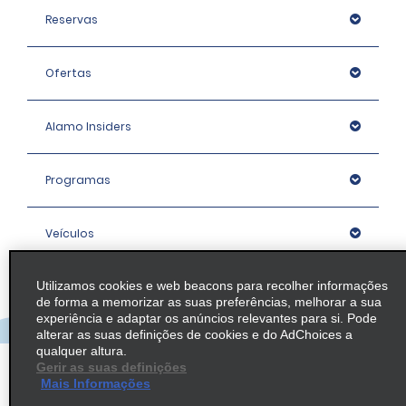
Reservas
Ofertas
Alamo Insiders
Programas
Veículos
Utilizamos cookies e web beacons para recolher informações
Agências
de forma a memorizar as suas preferências, melhorar a sua
experiência e adaptar os anúncios relevantes para si. Pode
alterar as suas definições de cookies e do AdChoices a
Empresa
qualquer altura.
Gerir as suas definições
Mais Informações
Política / Mapa do Site