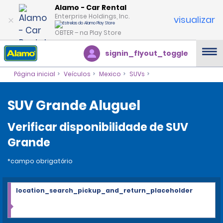
Alamo - Car Rental
Enterprise Holdings, Inc.
visualizar
OBTER – na Play Store
signin_flyout_toggle
Página inicial
Veículos
Mexico
SUVs
SUV Grande Aluguel
Verificar disponibilidade de SUV
Grande
*campo obrigatório
location_search_pickup_and_return_placeholder