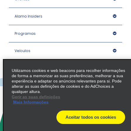
Alamo Insiders
Programas
Veículos
Agências
Utilizamos cookies e web beacons para recolher informações
de forma a memorizar as suas preferências, melhorar a sua
experiência e adaptar os anúncios relevantes para si. Pode
Empresa
alterar as suas definições de cookies e do AdChoices a
qualquer altura.
Gerir as suas definições
Mais Informações
Política / Mapa do Site
Aceitar todos os cookies
© 2026 Enterprise Holdings, Inc. All rights Reserved.