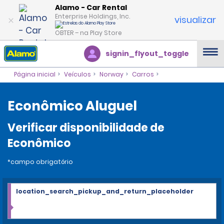
Alamo - Car Rental
Enterprise Holdings, Inc.
visualizar
OBTER – na Play Store
signin_flyout_toggle
Página inicial
Veículos
Norway
Carros
Econômico Aluguel
Verificar disponibilidade de
Econômico
*campo obrigatório
location_search_pickup_and_return_placeholder