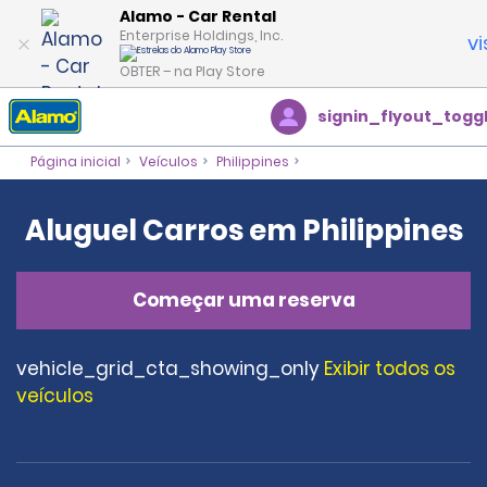
Alamo - Car Rental
Enterprise Holdings, Inc.
vi
OBTER – na Play Store
signin_flyout_togg
Página inicial
Veículos
Philippines
Aluguel Carros em Philippines
Começar uma reserva
vehicle_grid_cta_showing_only
Exibir todos os
veículos