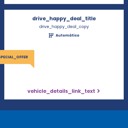
drive_happy_deal_title
Opens in a 
drive_happy_deal_copy
Automático
SPECIAL_OFFER
vehicle_details_link_text