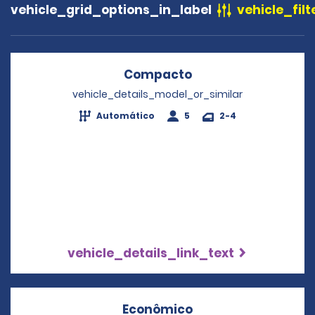
vehicle_grid_options_in_label
vehicle_filt
Compacto
Opens in a new wi
vehicle_details_model_or_similar
Automático
5
2-4
vehicle_details_link_text
Econômico
Opens in a new wi