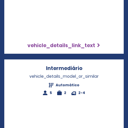
vehicle_details_link_text
Intermediário
Opens in a new w
vehicle_details_model_or_similar
Automático
5
2
2-4