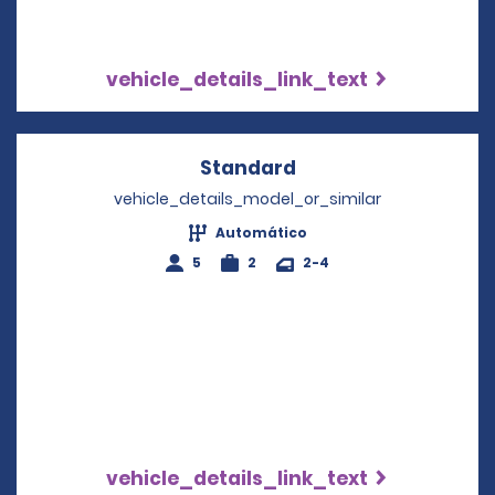
vehicle_details_link_text
Standard
Opens in a new win
vehicle_details_model_or_similar
Automático
5
2
2-4
vehicle_details_link_text