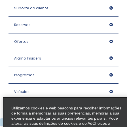
Suporte ao cliente
Reservas
Ofertas
Alamo Insiders
Programas
Veículos
Utilizamos cookies e web beacons para recolher informações
Agências
de forma a memorizar as suas preferências, melhorar a sua
experiência e adaptar os anúncios relevantes para si. Pode
alterar as suas definições de cookies e do AdChoices a
Empresa