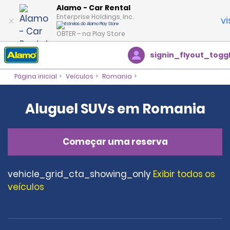
Alamo - Car Rental
Enterprise Holdings, Inc.
vi
OBTER – na Play Store
signin_flyout_togg
Página inicial
Veículos
Romania
Aluguel SUVs em Romania
Começar uma reserva
vehicle_grid_cta_showing_only
Exibir todos os
veículos