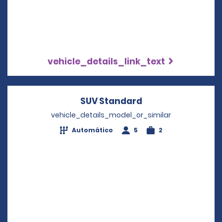
vehicle_details_link_text
SUV Standard
Opens in a new w
vehicle_details_model_or_similar
Automático
5
2