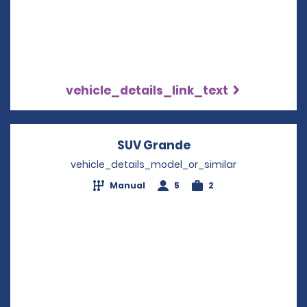
vehicle_details_link_text
SUV Grande
Opens in a new wi
vehicle_details_model_or_similar
Manual
5
2