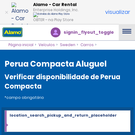
Alamo - Car Rental
Enterprise Holdings, Inc.
visualizar
OBTER – na Play Store
signin_flyout_toggle
Página inicial
Veículos
Sweden
Carros
Perua Compacta Aluguel
Verificar disponibilidade de Perua
Compacta
*campo obrigatório
location_search_pickup_and_return_placeholder