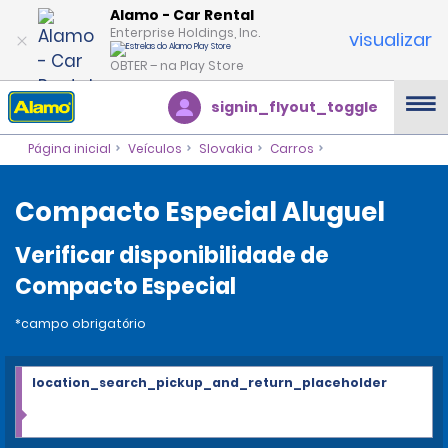
Alamo - Car Rental
Enterprise Holdings, Inc.
visualizar
OBTER – na Play Store
signin_flyout_toggle
Página inicial
Veículos
Slovakia
Carros
Compacto Especial Aluguel
Verificar disponibilidade de
Compacto Especial
*campo obrigatório
location_search_pickup_and_return_placeholder