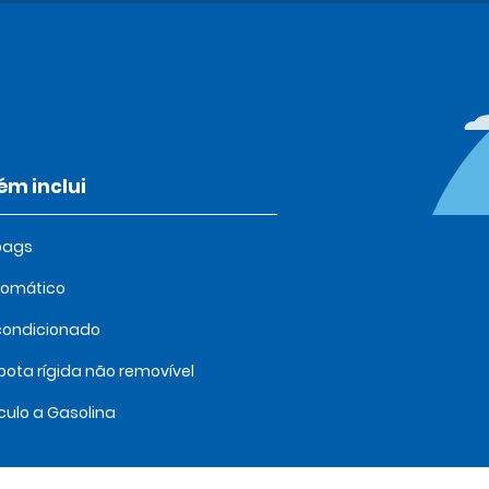
m inclui
bags
tomático
condicionado
ota rígida não removível
culo a Gasolina