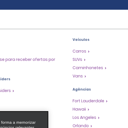
Veículos
Carros
se para receber ofertas por
SUVs
Caminhonetes
Vans
iders
Agências
siders
Fort Lauderdale
Hawaii
as
Los Angeles
e forma a memorizar
 de Premiação de
Orlando
anúncios relevantes