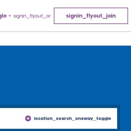
gle
signin_flyout_join
signin_flyout_or
location_search_oneway_toggle