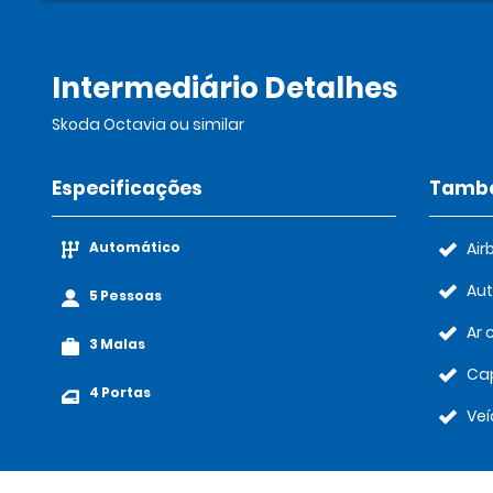
Intermediário Detalhes
Skoda Octavia ou similar
Especificações
També
Automático
Air
Au
5 Pessoas
Ar 
3 Malas
Cap
4 Portas
Veí