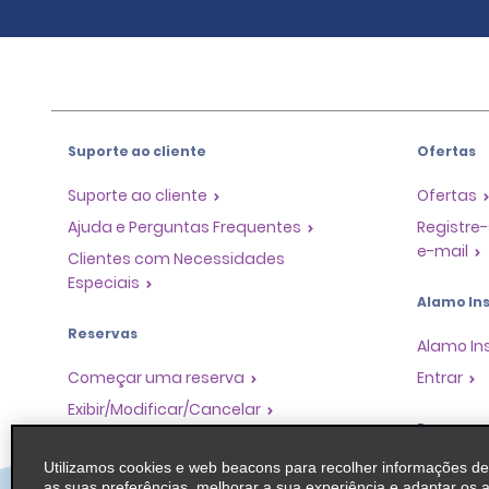
Suporte ao cliente
Ofertas
Suporte ao cliente
Ofertas
Ajuda e Perguntas Frequentes
Registre-
e-mail
Clientes com Necessidades
Especiais
Alamo Ins
Reservas
Alamo In
Começar uma reserva
Entrar
Exibir/Modificar/Cancelar
Program
Check-in Rápido
Utilizamos cookies e web beacons para recolher informações d
Pular o guichê
Programa
as suas preferências, melhorar a sua experiência e adaptar os 