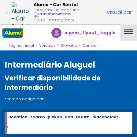
Alamo - Car Rental
Enterprise Holdings, Inc.
visualizar
OBTER – na Play Store
signin_flyout_toggle
Página inicial
Veículos
Slovakia
Carros
Intermediário Aluguel
Verificar disponibilidade de
Intermediário
*campo obrigatório
location_search_pickup_and_return_placeholder