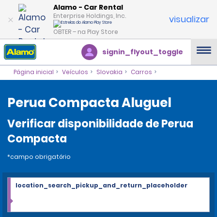
Alamo - Car Rental
Enterprise Holdings, Inc.
visualizar
OBTER – na Play Store
signin_flyout_toggle
Página inicial
Veículos
Slovakia
Carros
Perua Compacta Aluguel
Verificar disponibilidade de Perua
Compacta
*campo obrigatório
location_search_pickup_and_return_placeholder