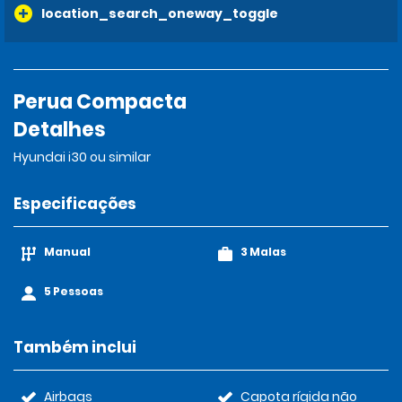
location_search_oneway_toggle
Perua Compacta
Detalhes
Hyundai i30 ou similar
Especificações
Manual
3 Malas
5 Pessoas
Também inclui
Airbags
Capota rígida não