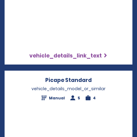
vehicle_details_link_text
Picape Standard
Opens in a new
vehicle_details_model_or_similar
Manual
5
4