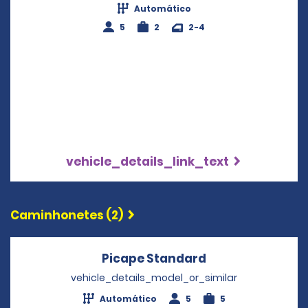
Automático
5
2
2-4
vehicle_details_link_text
Caminhonetes (2)
Picape Standard
Opens in a new
vehicle_details_model_or_similar
Automático
5
5