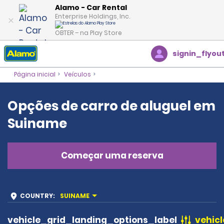
Alamo - Car Rental
Enterprise Holdings, Inc.
OBTER – na Play Store
signin_flyou
Página inicial
Veículos
Opções de carro de aluguel em
Suiname
Começar uma reserva
COUNTRY
:
SUINAME
vehicle_grid_landing_options_label
vehicl