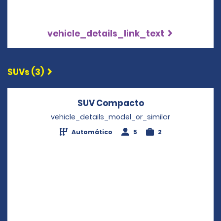
vehicle_details_link_text
SUVs (3)
SUV Compacto
Opens in a new 
vehicle_details_model_or_similar
Automático
5
2