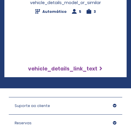
vehicle_details_model_or_similar
Automático
5
3
vehicle_details_link_text
Suporte ao cliente
Reservas