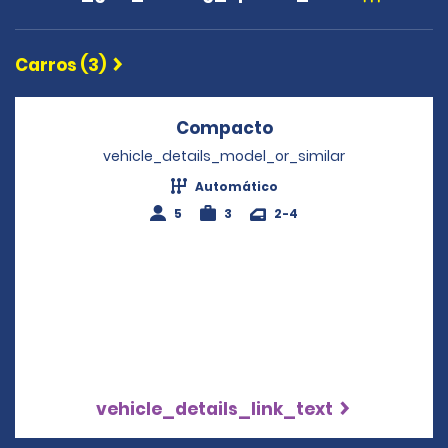
Carros (3)
Compacto
Opens in a new wi
vehicle_details_model_or_similar
Automático
5
3
2-4
vehicle_details_link_text