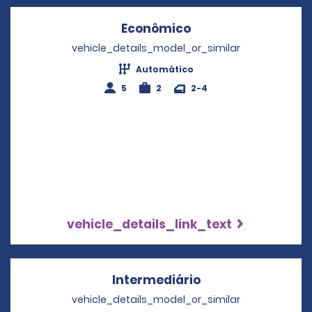
Econômico
Opens in a new wi
vehicle_details_model_or_similar
Automático
5
2
2-4
vehicle_details_link_text
Intermediário
Opens in a new w
vehicle_details_model_or_similar