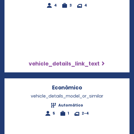
4
3
4
vehicle_details_link_text
Econômico
Opens in a new wi
vehicle_details_model_or_similar
Automático
5
1
2-4