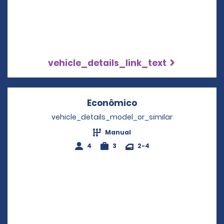
vehicle_details_link_text
Econômico
Opens in a new wi
vehicle_details_model_or_similar
Manual
4
3
2-4