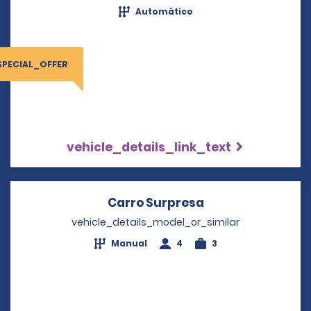
Automático
SPECIAL_OFFER
vehicle_details_link_text
Carro Surpresa
Opens in a new 
vehicle_details_model_or_similar
Manual
4
3