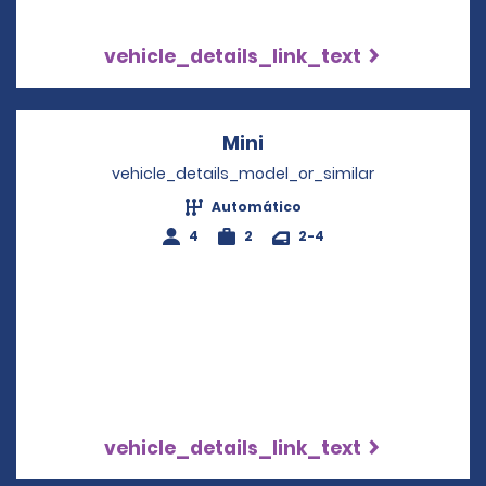
vehicle_details_link_text
Mini
Opens in a new windo
vehicle_details_model_or_similar
Automático
4
2
2-4
vehicle_details_link_text