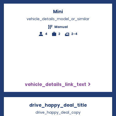
Mini
Opens in a new windo
vehicle_details_model_or_similar
Manual
4
2
2-4
vehicle_details_link_text
drive_happy_deal_title
Opens in a 
drive_happy_deal_copy