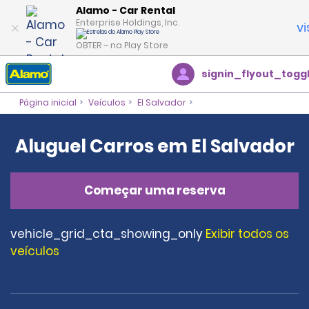
Alamo - Car Rental
Enterprise Holdings, Inc.
vi
OBTER – na Play Store
signin_flyout_togg
Página inicial
Veículos
El Salvador
Aluguel Carros em El Salvador
Começar uma reserva
vehicle_grid_cta_showing_only
Exibir todos os
veículos