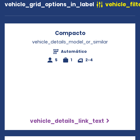
vehicle_grid_options_in_label
vehicle_filt
Compacto
Opens in a new wi
vehicle_details_model_or_similar
Automático
5
1
2-4
vehicle_details_link_text