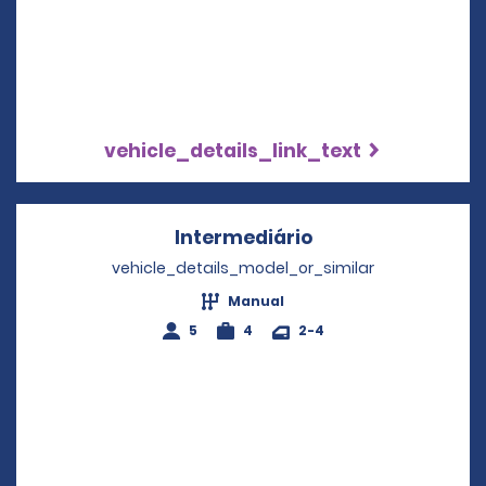
vehicle_details_link_text
Intermediário
Opens in a new w
vehicle_details_model_or_similar
Manual
5
4
2-4