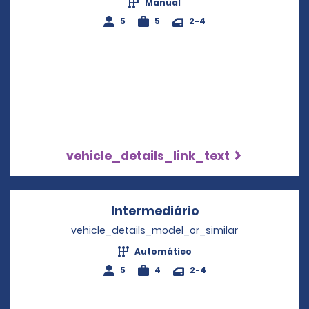
Manual
5
5
2-4
vehicle_details_link_text
Intermediário
Opens in a new w
vehicle_details_model_or_similar
Automático
5
4
2-4