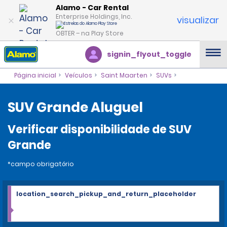
Alamo - Car Rental
Enterprise Holdings, Inc.
visualizar
OBTER – na Play Store
signin_flyout_toggle
Página inicial
Veículos
Saint Maarten
SUVs
SUV Grande Aluguel
Verificar disponibilidade de SUV
Grande
*campo obrigatório
location_search_pickup_and_return_placeholder