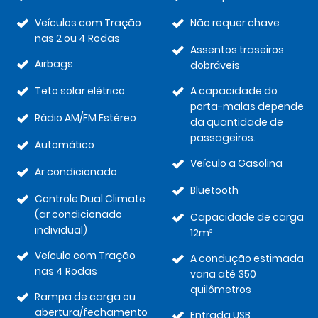
Veículos com Tração
Não requer chave
nas 2 ou 4 Rodas
Assentos traseiros
Airbags
dobráveis
Teto solar elétrico
A capacidade do
porta-malas depende
Rádio AM/FM Estéreo
da quantidade de
passageiros.
Automático
Veículo a Gasolina
Ar condicionado
Bluetooth
Controle Dual Climate
(ar condicionado
Capacidade de carga
individual)
12m³
Veículo com Tração
A condução estimada
nas 4 Rodas
varia até 350
quilômetros
Rampa de carga ou
abertura/fechamento
Entrada USB