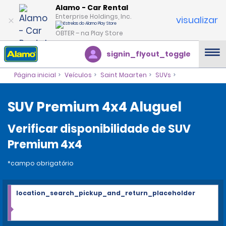
Alamo - Car Rental
Enterprise Holdings, Inc.
visualizar
OBTER – na Play Store
signin_flyout_toggle
Página inicial
Veículos
Saint Maarten
SUVs
SUV Premium 4x4 Aluguel
Verificar disponibilidade de SUV
Premium 4x4
*campo obrigatório
location_search_pickup_and_return_placeholder