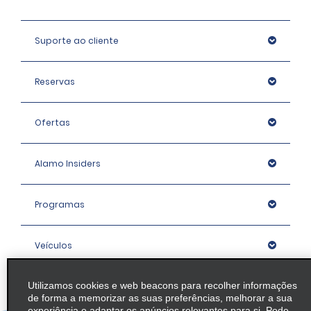
Suporte ao cliente
Reservas
Ofertas
Alamo Insiders
Programas
Veículos
Utilizamos cookies e web beacons para recolher informações
Agências
de forma a memorizar as suas preferências, melhorar a sua
experiência e adaptar os anúncios relevantes para si. Pode