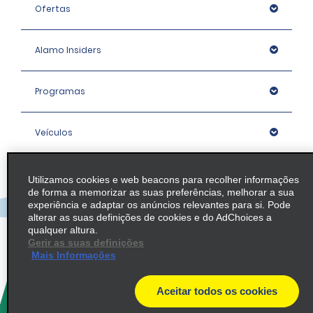
Ofertas
Alamo Insiders
Programas
Veículos
Agências
Utilizamos cookies e web beacons para recolher informações
de forma a memorizar as suas preferências, melhorar a sua
experiência e adaptar os anúncios relevantes para si. Pode
Empresa
alterar as suas definições de cookies e do AdChoices a
qualquer altura.
Gerir as suas definições
Mais Informações
Política / Mapa do Site
Aceitar todos os cookies
© 2026 Enterprise Holdings, Inc. All rights Reserved.