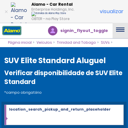
Alamo - Car Rental
Enterprise Holdings, Inc.
visualizar
OBTER – na Play Store
signin_flyout_toggle
Página inicial
Veículos
Trinidad and Tobago
SUVs
SUV Elite Standard Aluguel
Verificar disponibilidade de SUV Elite
Standard
*campo obrigatório
location_search_pickup_and_return_placeholder