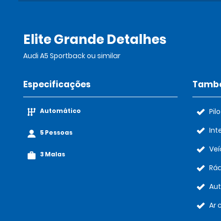
Elite Grande Detalhes
Audi A5 Sportback ou similar
Especificações
També
Automático
Pil
Int
5 Pessoas
Veí
3 Malas
Rád
Au
Ar 