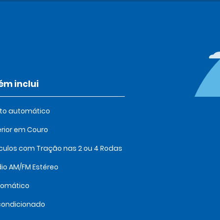
m inclui
oto automático
erior em Couro
culos com Tração nas 2 ou 4 Rodas
io AM/FM Estéreo
tomático
condicionado