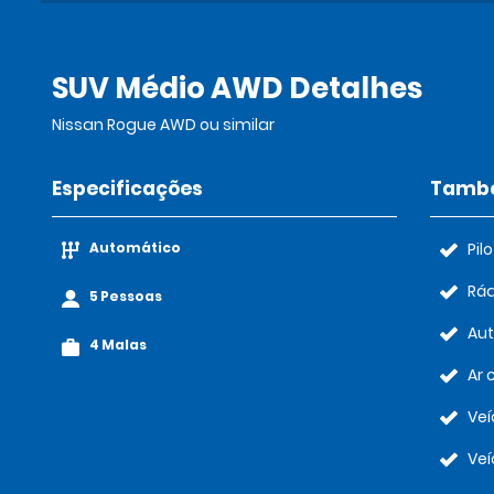
SUV Médio AWD Detalhes
Nissan Rogue AWD ou similar
Especificações
També
Automático
Pil
Rád
5 Pessoas
Au
4 Malas
Ar 
Veí
Veí