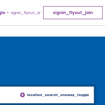
gle
signin_flyout_join
signin_flyout_or
location_search_oneway_toggle