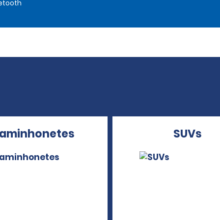
etooth
aminhonetes
SUVs