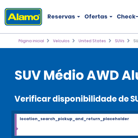
Reservas
Ofertas
Check-
Página inicial
Veículos
United States
SUVs
SU
SUV Médio AWD Al
Verificar disponibilidade de
location_search_pickup_and_return_placeholder