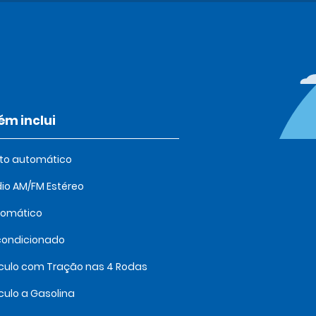
m inclui
oto automático
io AM/FM Estéreo
tomático
condicionado
culo com Tração nas 4 Rodas
culo a Gasolina