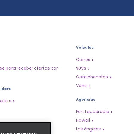
Veículos
Carros
se para receber ofertas por
SUVs
Caminhonetes
Vans
iders
Agências
siders
Fort Lauderdale
Hawaii
as
Los Angeles