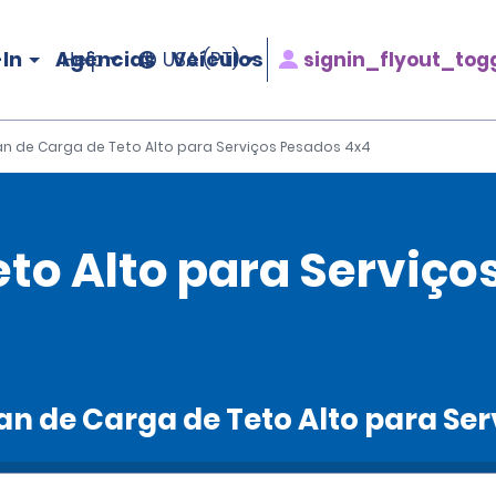
In
Agências
Veículos
signin_flyout_tog
Help
USA (PT)
n de Carga de Teto Alto para Serviços Pesados 4x4
eto Alto para Serviço
Van de Carga de Teto Alto para Se