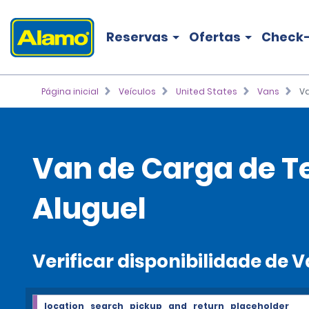
Reservas
Ofertas
Check-
Página inicial
Veículos
United States
Vans
Va
Van de Carga de T
Aluguel
Verificar disponibilidade de 
location_search_pickup_and_return_placeholder