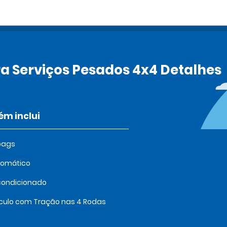
ra Serviços Pesados 4x4 Detalhes
m inclui
bags
tomático
condicionado
culo com Tração nas 4 Rodas