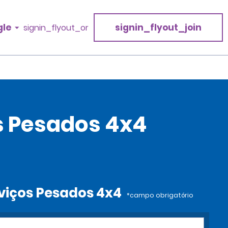
gle
signin_flyout_join
signin_flyout_or
s Pesados 4x4
rviços Pesados 4x4
*campo obrigatório