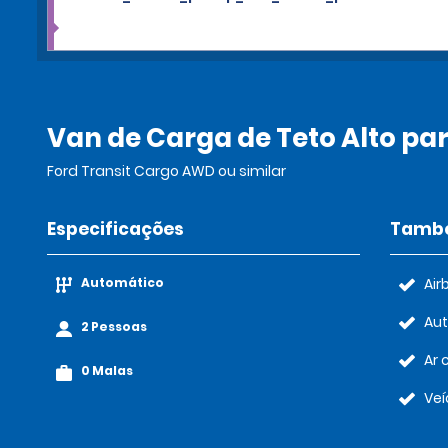
Van de Carga de Teto Alto pa
Ford Transit Cargo AWD ou similar
Especificações
També
Automático
Air
Au
2 Pessoas
Ar 
0 Malas
Veí