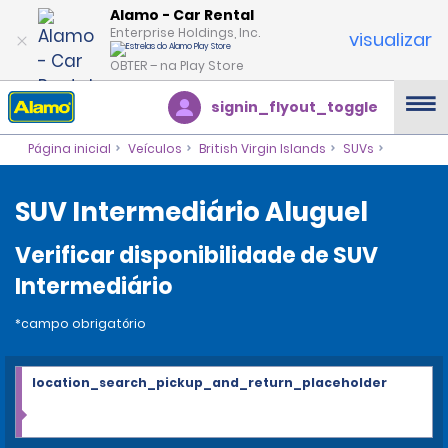
Alamo - Car Rental
Enterprise Holdings, Inc.
visualizar
OBTER – na Play Store
signin_flyout_toggle
Página inicial
Veículos
British Virgin Islands
SUVs
SUV Intermediário Aluguel
Verificar disponibilidade de SUV
Intermediário
*campo obrigatório
location_search_pickup_and_return_placeholder