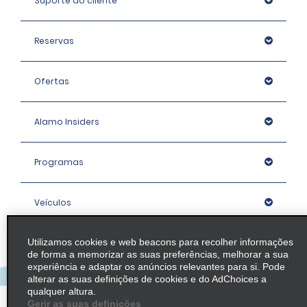
Suporte ao cliente
Reservas
Ofertas
Alamo Insiders
Programas
Veículos
Utilizamos cookies e web beacons para recolher informações
Agências
de forma a memorizar as suas preferências, melhorar a sua
experiência e adaptar os anúncios relevantes para si. Pode
alterar as suas definições de cookies e do AdChoices a
Empresa
qualquer altura.
Gerir as suas definições