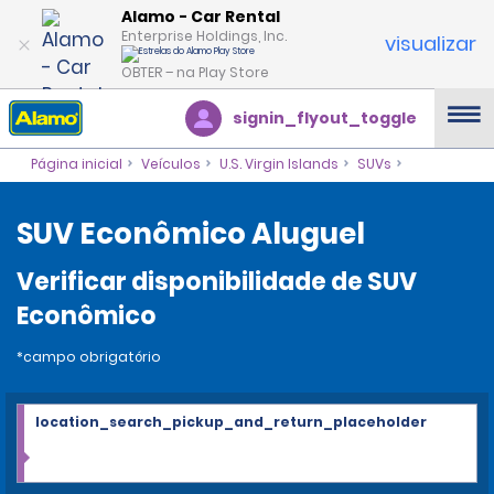
Alamo - Car Rental
Enterprise Holdings, Inc.
visualizar
OBTER – na Play Store
signin_flyout_toggle
Página inicial
Veículos
U.S. Virgin Islands
SUVs
SUV Econômico Aluguel
Verificar disponibilidade de SUV
Econômico
*campo obrigatório
location_search_pickup_and_return_placeholder