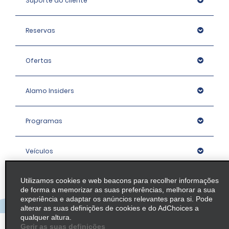
Suporte ao cliente
Reservas
Ofertas
Alamo Insiders
Programas
Veículos
Utilizamos cookies e web beacons para recolher informações
Agências
de forma a memorizar as suas preferências, melhorar a sua
experiência e adaptar os anúncios relevantes para si. Pode
alterar as suas definições de cookies e do AdChoices a
Empresa
qualquer altura.
Gerir as suas definições