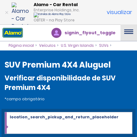
Alamo - Car Rental
Enterprise Holdings, Inc.
visualizar
OBTER – na Play Store
signin_flyout_toggle
Página inicial
Veículos
U.S. Virgin Islands
SUVs
SUV Premium 4X4 Aluguel
Verificar disponibilidade de SUV
Premium 4X4
*campo obrigatório
location_search_pickup_and_return_placeholder