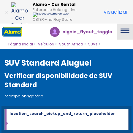
Alamo - Car Rental
Enterprise Holdings, Inc.
visualizar
OBTER – na Play Store
signin_flyout_toggle
Página inicial
Veículos
South Africa
SUVs
SUV Standard Aluguel
Verificar disponibilidade de SUV
Standard
*campo obrigatório
location_search_pickup_and_return_placeholder