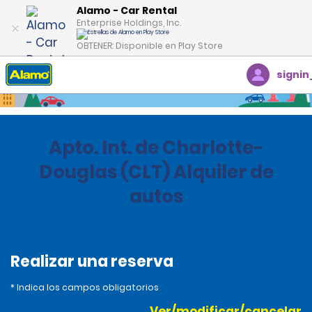
Alamo - Car Rental
Enterprise Holdings, Inc.
OBTENER: Disponible en Play Store
signin
Inicio
Oficinas
Estados Unidos
North Carolina
Apto. Int. de Charlotte-
Douglas (CLT) Alquiler de
autos
Realizar una reserva
* Indica los campos obligatorios
Ver/modificar/cancelar