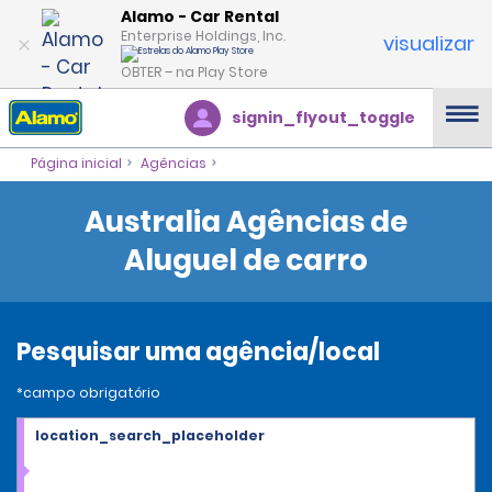
Alamo - Car Rental
Enterprise Holdings, Inc.
visualizar
OBTER – na Play Store
signin_flyout_toggle
Página inicial
Agências
Australia Agências de
Aluguel de carro
Pesquisar uma agência/local
*campo obrigatório
location_search_placeholder