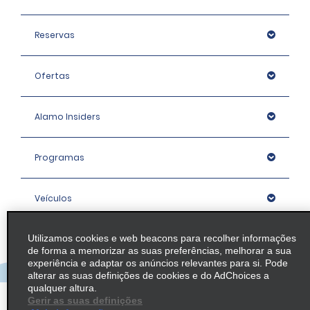
Reservas
Ofertas
Alamo Insiders
Programas
Veículos
Utilizamos cookies e web beacons para recolher informações
Agências
de forma a memorizar as suas preferências, melhorar a sua
experiência e adaptar os anúncios relevantes para si. Pode
alterar as suas definições de cookies e do AdChoices a
Empresa
qualquer altura.
Gerir as suas definições