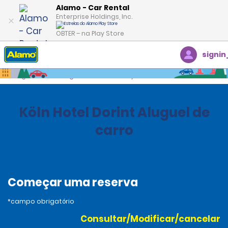
Alamo - Car Rental
Enterprise Holdings, Inc.
OBTER – na Play Store
signin
Página inicial
Agências
Germany
Köln Hotel Dorint Aluguel de
carro
Começar uma reserva
*campo obrigatório
Consultar/Modificar/cancelar