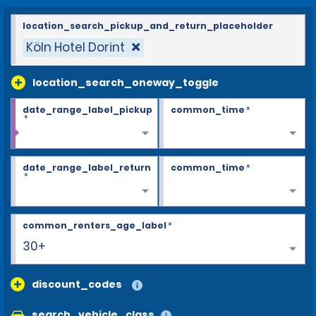
location_search_pickup_and_return_placeholder
Köln Hotel Dorint
location_search_oneway_toggle
date_range_label_pickup
common_time
*
*
date_range_label_return
common_time
*
*
common_renters_age_label
*
30+
discount_codes
search_vehicle_class