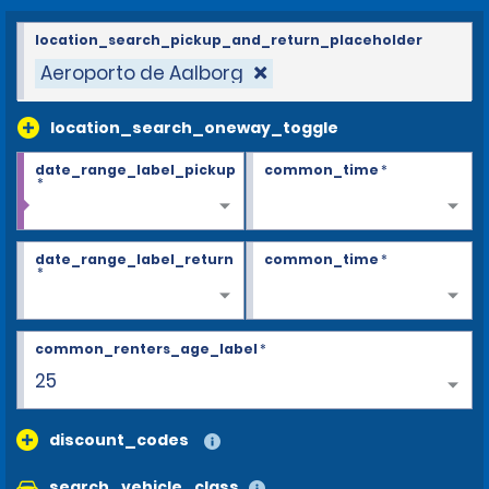
location_search_pickup_and_return_placeholder
Aeroporto de Aalborg
location_search_oneway_toggle
date_range_label_pickup
common_time
*
*
date_range_label_return
common_time
*
*
common_renters_age_label
*
25
discount_codes
search_vehicle_class