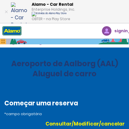
Alamo - Car Rental
Enterprise Holdings, Inc.
OBTER – na Play Store
signin
Página inicial
Agências
Denmark
Aeroporto de Aalborg (AAL)
Aluguel de carro
Começar uma reserva
*campo obrigatório
Consultar/Modificar/cancelar