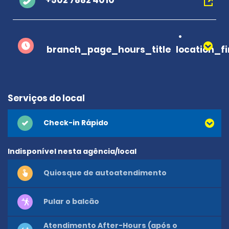
+502 7882 4010
branch_page_hours_title
location_f
Serviços do local
Check-in Rápido
Indisponível nesta agência/local
Quiosque de autoatendimento
Pular o balcão
Atendimento After-Hours (após o