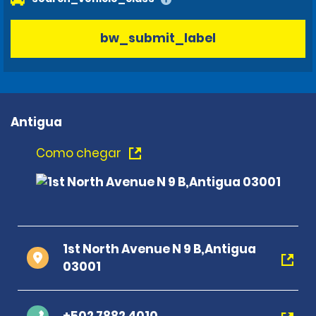
bw_submit_label
Antigua
Como chegar
1st North Avenue N 9 B,Antigua
03001