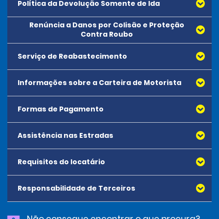
Política da Devolução Somente de Ida
Renúncia a Danos por Colisão e Proteção
Todos os aluguéis unidirecionais devem ser
Contra Roubo
reservados com antecedência e estão sujeitos a
disponibilidade.
Serviço de Reabastecimento
São aplicadas tarifas de aluguel unidirecional, a
serem pagas no momento do aluguel.
Informações sobre a Carteira de Motorista
Encargos de aluguel unidirecional não podem ser pré-
pagos.
Formas de Pagamento
Assistência nas Estradas
Requisitos do locatário
Responsabilidade de Terceiros
Não consegue encontrar o que procura?