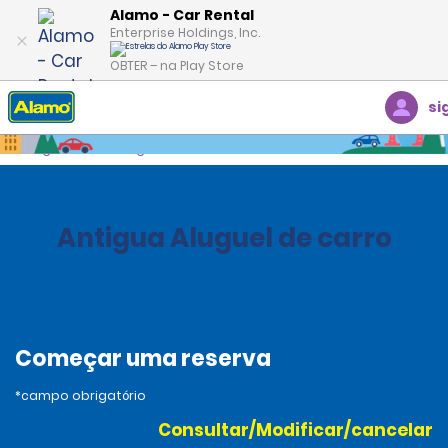
Alamo - Car Rental
Enterprise Holdings, Inc.
OBTER – na Play Store
si
Página inicial
Agências
Guatemala
Antigua Aluguel de carro
Começar uma reserva
*campo obrigatório
Consultar/Modificar/cancelar