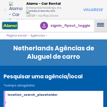
Alamo - Car Rental
Enterprise Holdings, Inc.
visualizar
OBTER – na Play Store
signin_flyout_toggle
Página inicial
Agências
Netherlands Agências de
Aluguel de carro
Pesquisar uma agência/local
*campo obrigatório
location_search_placeholder