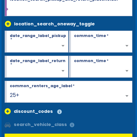
location_search_oneway_toggle
date_range_label_pickup
common_time
*
*
date_range_label_return
common_time
*
*
common_renters_age_label
*
25+
discount_codes
search_vehicle_class