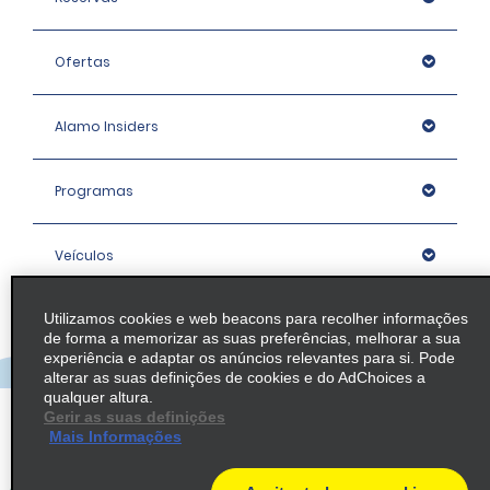
Ofertas
Alamo Insiders
Programas
Veículos
Utilizamos cookies e web beacons para recolher informações
Agências
de forma a memorizar as suas preferências, melhorar a sua
experiência e adaptar os anúncios relevantes para si. Pode
alterar as suas definições de cookies e do AdChoices a
Empresa
qualquer altura.
Gerir as suas definições
Mais Informações
Política / Mapa do Site