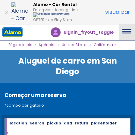
Alamo - Car Rental
Enterprise Holdings, Inc.
visualizar
OBTER – na Play Store
signin_flyout_toggle
Página inicial
Agências
United States
California
Aluguel de carro em San
Diego
Começar uma reserva
*campo obrigatório
location_search_pickup_and_return_placeholder