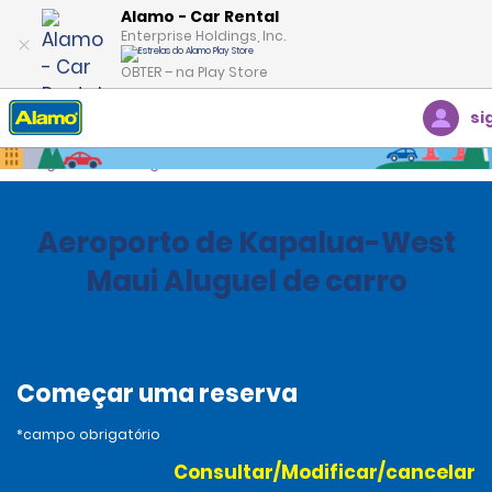
Alamo - Car Rental
Enterprise Holdings, Inc.
OBTER – na Play Store
si
Página inicial
Agências
United States
Hawaii
Aeroporto de Kapalua-West
Maui Aluguel de carro
Começar uma reserva
*campo obrigatório
Consultar/Modificar/cancelar