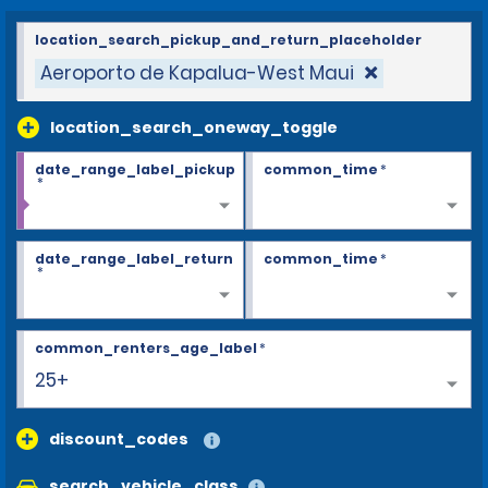
location_search_pickup_and_return_placeholder
Aeroporto de Kapalua-West Maui
location_search_oneway_toggle
date_range_label_pickup
common_time
*
*
date_range_label_return
common_time
*
*
common_renters_age_label
*
25+
discount_codes
search_vehicle_class