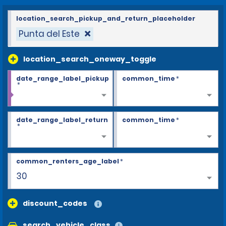
location_search_pickup_and_return_placeholder
Punta del Este
location_search_oneway_toggle
date_range_label_pickup
common_time
*
*
date_range_label_return
common_time
*
*
common_renters_age_label
*
30
discount_codes
search_vehicle_class