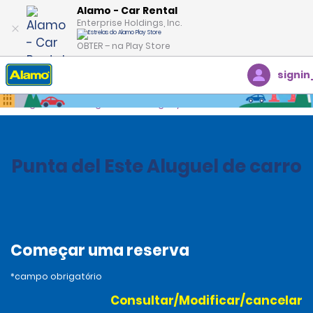
Alamo - Car Rental
Enterprise Holdings, Inc.
OBTER – na Play Store
signin
Página inicial
Agências
Uruguay
Punta del Este Aluguel de carro
Começar uma reserva
*campo obrigatório
Consultar/Modificar/cancelar