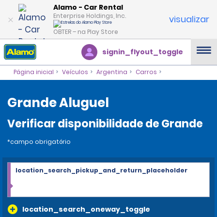
Alamo - Car Rental
Enterprise Holdings, Inc.
visualizar
OBTER – na Play Store
signin_flyout_toggle
Página inicial
Veículos
Argentina
Carros
Grande Aluguel
Verificar disponibilidade de Grande
*campo obrigatório
location_search_pickup_and_return_placeholder
location_search_oneway_toggle