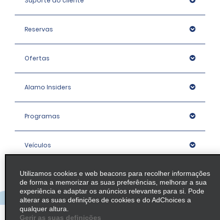
Suporte ao cliente
Reservas
Ofertas
Alamo Insiders
Programas
Veículos
Utilizamos cookies e web beacons para recolher informações
Agências
de forma a memorizar as suas preferências, melhorar a sua
experiência e adaptar os anúncios relevantes para si. Pode
alterar as suas definições de cookies e do AdChoices a
Empresa
qualquer altura.
Gerir as suas definições