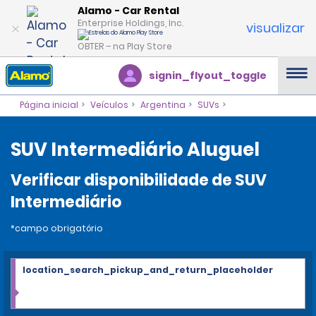
Alamo - Car Rental
Enterprise Holdings, Inc.
visualizar
OBTER – na Play Store
signin_flyout_toggle
Página inicial
Veículos
Argentina
SUVs
SUV Intermediário Aluguel
Verificar disponibilidade de SUV
Intermediário
*campo obrigatório
location_search_pickup_and_return_placeholder