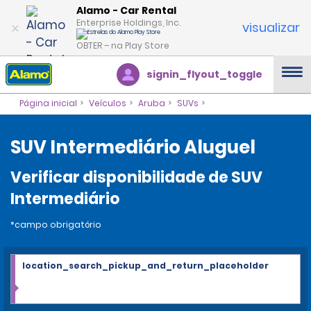
Alamo - Car Rental
Enterprise Holdings, Inc.
visualizar
OBTER – na Play Store
signin_flyout_toggle
Página inicial
Veículos
Aruba
SUVs
SUV Intermediário Aluguel
Verificar disponibilidade de SUV
Intermediário
*campo obrigatório
location_search_pickup_and_return_placeholder