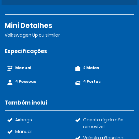
Mini Detalhes
Volkswagen Up ou similar
Especificações
Manual
2 Malas
4 Pessoas
4 Portas
Também inclui
Airbags
Capota rígida não
removível
Manual
Veículo a Gasolina