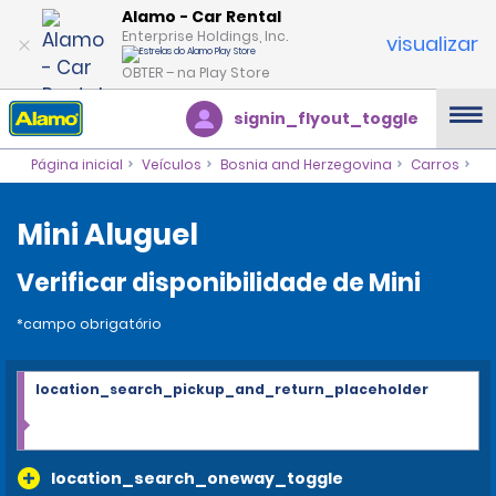
Alamo - Car Rental
Enterprise Holdings, Inc.
visualizar
OBTER – na Play Store
signin_flyout_toggle
Página inicial
Veículos
Bosnia and Herzegovina
Carros
Mini Aluguel
Verificar disponibilidade de Mini
*campo obrigatório
location_search_pickup_and_return_placeholder
location_search_oneway_toggle