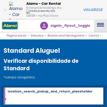
Alamo - Car Rental
Enterprise Holdings, Inc.
visualizar
OBTER – na Play Store
signin_flyout_toggle
Página inicial
Veículos
Bosnia and Herzegovina
Carros
Standard Aluguel
Verificar disponibilidade de
Standard
*campo obrigatório
location_search_pickup_and_return_placeholder