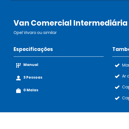
Van Comercial Intermediária
Opel Vivaro ou similar
Especificações
També
Manual
Ma
Ar 
3 Pessoas
Cap
0 Malas
Ca