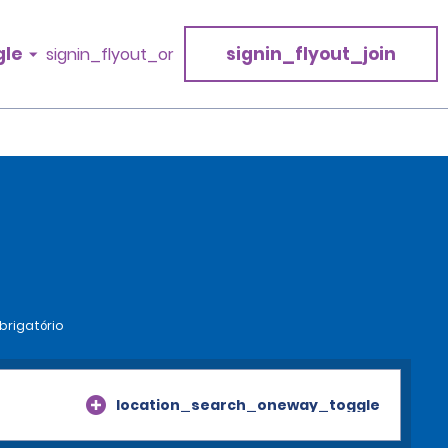
gle
signin_flyout_join
signin_flyout_or
rigatório
location_search_oneway_toggle