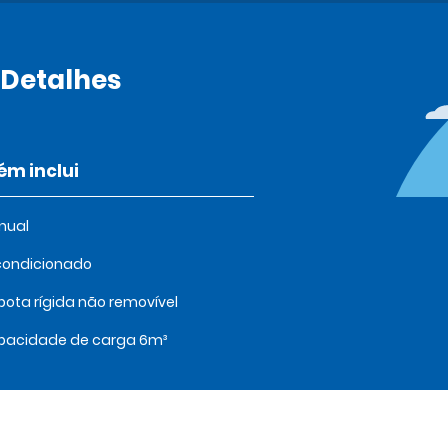
 Detalhes
m inclui
nual
condicionado
ota rígida não removível
pacidade de carga 6m³