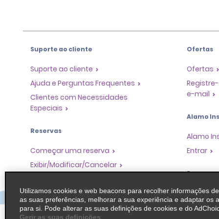
Suporte ao cliente
Ofertas
Suporte ao cliente
Ofertas
Ajuda e Perguntas Frequentes
Registre-
e-mail
Clientes com Necessidades
Especiais
Alamo Ins
Reservas
Alamo In
Começar uma reserva
Entrar
Exibir/Modificar/Cancelar
Program
Check-in Rápido
Utilizamos cookies e web beacons para recolher informações d
Pular o guichê
Programa
as suas preferências, melhorar a sua experiência e adaptar os 
Parceiros
Viagens anteriores / Recibos
para si. Pode alterar as suas definições de cookies e do AdChoic
Oportuni
Gerir as suas definições