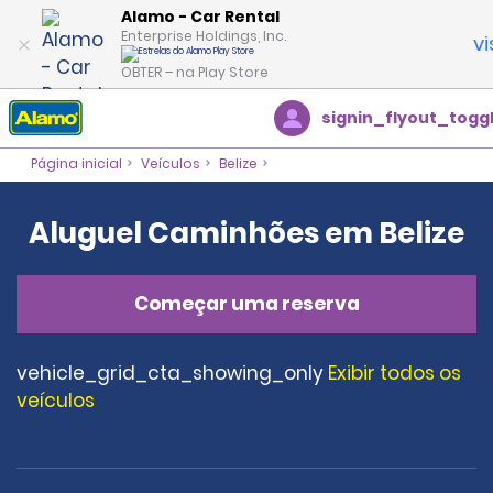
Alamo - Car Rental
Enterprise Holdings, Inc.
vi
OBTER – na Play Store
signin_flyout_togg
Página inicial
Veículos
Belize
Aluguel Caminhões em Belize
Começar uma reserva
vehicle_grid_cta_showing_only
Exibir todos os
veículos