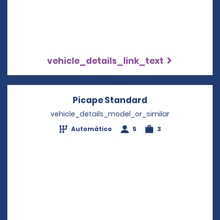
vehicle_details_link_text
Picape Standard
Opens in a new
vehicle_details_model_or_similar
Automático
5
3