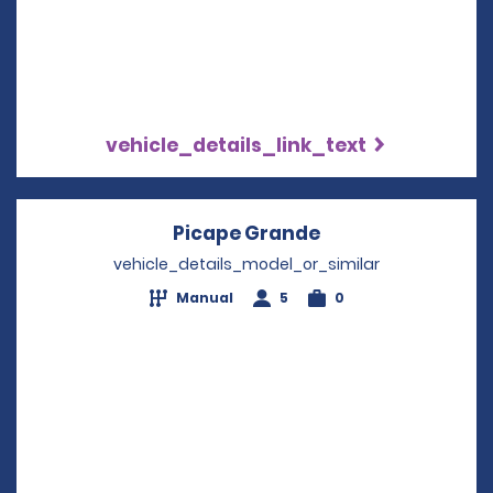
vehicle_details_link_text
Picape Grande
Opens in a new 
vehicle_details_model_or_similar
Manual
5
0