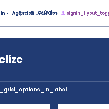
In
Agências
Veículos
signin_flyout_tog
Help
USA (PT)
elize
e_grid_options_in_label