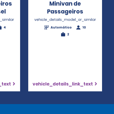
iros
Minivan de
el
Opens in a new window
Passageiros
Opens in 
_similar
vehicle_details_model_or_similar
4
Automático
10
2
_text
vehicle_details_link_text