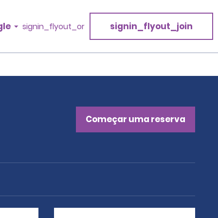
gle
signin_flyout_join
signin_flyout_or
Começar uma reserva