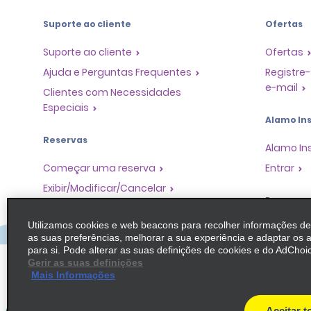
Suporte ao cliente
Ofertas
Suporte ao cliente
Ofertas
Ajuda e Perguntas Frequentes
Registre-
e-mail
Clientes com Necessidades
Especiais
Alamo Ins
Reservas
Alamo In
Começar uma reserva
Entrar
Exibir/Modificar/Cancelar
Program
Check-in Rápido
Utilizamos cookies e web beacons para recolher informações d
Pular o guichê
Programa
as suas preferências, melhorar a sua experiência e adaptar os 
Parceiros
Viagens anteriores / Recibos
para si. Pode alterar as suas definições de cookies e do AdChoic
Oportuni
Gerir as suas definições
Aluguel de carro somente de ida
Mais Informações
Agentes 
Operador
Aceitar t