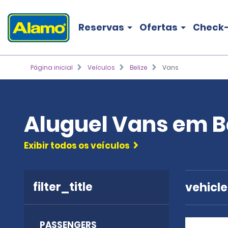
Reservas
Ofertas
Check-
Página inicial
Veículos
Belize
Vans
Aluguel Vans em B
Exibir todos os veículos
filter_title
vehicl
PASSENGERS