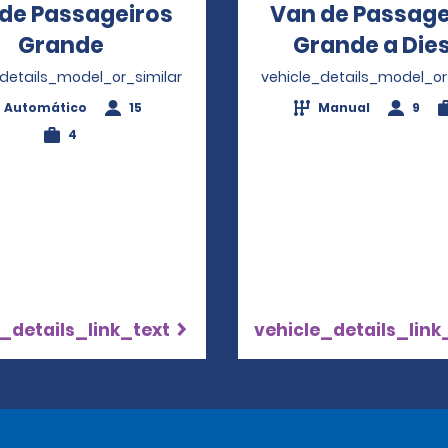
de Passageiros
Van de Passage
Grande
Opens in a new window
Grande a Dies
_details_model_or_similar
vehicle_details_model_or
Automático
15
Manual
9
4
_details_link_text
vehicle_details_link