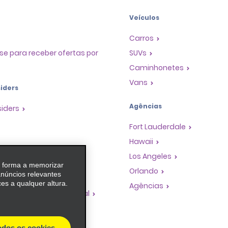
Veículos
Carros
se para receber ofertas por
SUVs
Caminhonetes
Vans
iders
Agências
siders
Fort Lauderdale
Hawaii
as
Los Angeles
e forma a memorizar
 de Premiação de
Orlando
anúncios relevantes
es a qualquer altura.
Agências
dades de franquia global
de viagem
es de turismo
odos os cookies