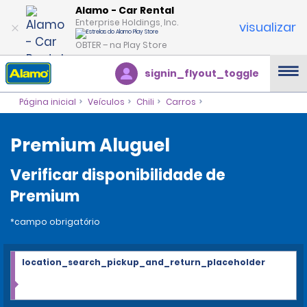
Alamo - Car Rental
Enterprise Holdings, Inc.
visualizar
OBTER – na Play Store
signin_flyout_toggle
Página inicial
Veículos
Chili
Carros
Premium Aluguel
Verificar disponibilidade de
Premium
*campo obrigatório
location_search_pickup_and_return_placeholder