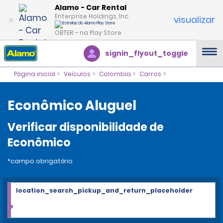
Alamo - Car Rental
Enterprise Holdings, Inc.
visualizar
OBTER – na Play Store
signin_flyout_toggle
Página inicial
Veículos
Colombia
Carros
Econômico Aluguel
Verificar disponibilidade de
Econômico
*campo obrigatório
location_search_pickup_and_return_placeholder