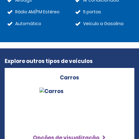
Airbags
Ar condicionado
Rádio AM/FM Estéreo
5 portas
Automático
Veículo a Gasolina
Explore outros tipos de veículos
Carros
Opções de visualização