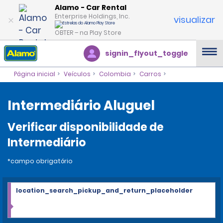
Alamo - Car Rental
Enterprise Holdings, Inc.
visualizar
OBTER – na Play Store
signin_flyout_toggle
Página inicial
Veículos
Colombia
Carros
Intermediário Aluguel
Verificar disponibilidade de
Intermediário
*campo obrigatório
location_search_pickup_and_return_placeholder