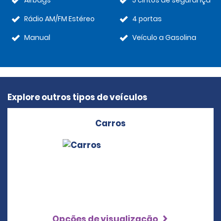
Airbags
5 cintos de segurança
Rádio AM/FM Estéreo
4 portas
Manual
Veículo a Gasolina
Explore outros tipos de veículos
Carros
Opções de visualização