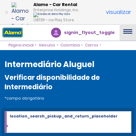
Alamo - Car Rental
Enterprise Holdings, Inc.
visualizar
OBTER – na Play Store
signin_flyout_toggle
Página inicial
Veículos
Colombia
Carros
Intermediário Aluguel
Verificar disponibilidade de
Intermediário
*campo obrigatório
location_search_pickup_and_return_placeholder